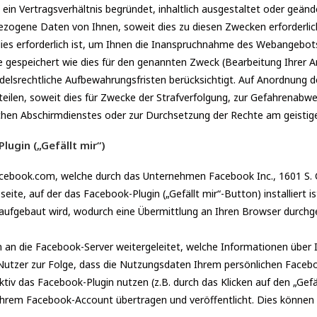
in Vertragsverhältnis begründet, inhaltlich ausgestaltet oder geänd
zogene Daten von Ihnen, soweit dies zu diesen Zwecken erforderlich
es erforderlich ist, um Ihnen die Inanspruchnahme des Webangebots
espeichert wie dies für den genannten Zweck (Bearbeitung Ihrer An
ndelsrechtliche Aufbewahrungsfristen berücksichtigt. Auf Anordnung de
ilen, soweit dies für Zwecke der Strafverfolgung, zur Gefahrenabweh
hen Abschirmdienstes oder zur Durchsetzung der Rechte am geistigen
ugin („Gefällt mir“)
cebook.com, welche durch das Unternehmen Facebook Inc., 1601 S. Ca
ite, auf der das Facebook-Plugin („Gefällt mir“-Button) installiert i
aufgebaut wird, wodurch eine Übermittlung an Ihren Browser durchge
 an die Facebook-Server weitergeleitet, welche Informationen übe
-Nutzer zur Folge, dass die Nutzungsdaten Ihrem persönlichen Face
tiv das Facebook-Plugin nutzen (z.B. durch das Klicken auf den „Gefä
rem Facebook-Account übertragen und veröffentlicht. Dies können 