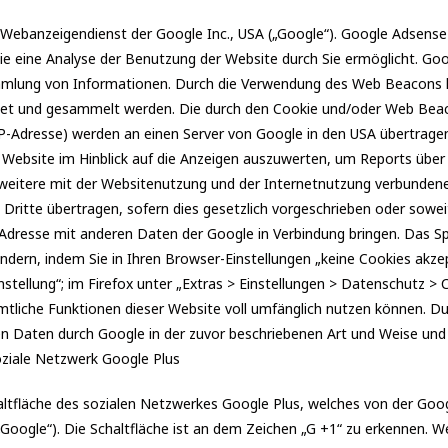
Webanzeigendienst der Google Inc., USA („Google“). Google Adsense 
e eine Analyse der Benutzung der Website durch Sie ermöglicht. G
ammlung von Informationen. Durch die Verwendung des Web Beacons 
net und gesammelt werden. Die durch den Cookie und/oder Web Beac
 IP-Adresse) werden an einen Server von Google in den USA übertrage
ebsite im Hinblick auf die Anzeigen auszuwerten, um Reports über d
itere mit der Websitenutzung und der Internetnutzung verbundene 
Dritte übertragen, sofern dies gesetzlich vorgeschrieben oder sowe
P-Adresse mit anderen Daten der Google in Verbindung bringen. Das S
dern, indem Sie in Ihren Browser-Einstellungen „keine Cookies akze
tellung“; im Firefox unter „Extras > Einstellungen > Datenschutz > C
ämtliche Funktionen dieser Website voll umfänglich nutzen können. Du
nen Daten durch Google in der zuvor beschriebenen Art und Weise u
oziale Netzwerk Google Plus
altfläche des sozialen Netzwerkes Google Plus, welches von der Goo
„Google“). Die Schaltfläche ist an dem Zeichen „G +1“ zu erkennen. We