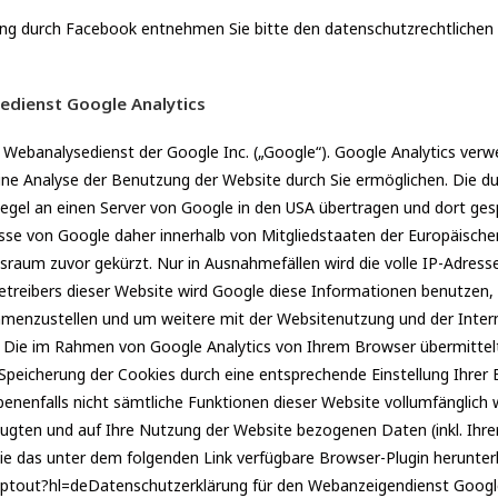
ung durch Facebook entnehmen Sie bitte den datenschutzrechtlichen
edienst Google Analytics
Webanalysedienst der Google Inc. („Google“). Google Analytics verwe
ne Analyse der Benutzung der Website durch Sie ermöglichen. Die d
egel an einen Server von Google in den USA übertragen und dort ges
resse von Google daher innerhalb von Mitgliedstaaten der Europäisch
aum zuvor gekürzt. Nur in Ausnahmefällen wird die volle IP-Adresse
Betreibers dieser Website wird Google diese Informationen benutzen
mmenzustellen und um weitere mit der Websitenutzung und der Inter
 Die im Rahmen von Google Analytics von Ihrem Browser übermittelt
eicherung der Cookies durch eine entsprechende Einstellung Ihrer B
ebenenfalls nicht sämtliche Funktionen dieser Website vollumfänglic
eugten und auf Ihre Nutzung der Website bezogenen Daten (inkl. Ihre
ie das unter dem folgenden Link verfügbare Browser-Plugin herunter
gaoptout?hl=deDatenschutzerklärung für den Webanzeigendienst Goog