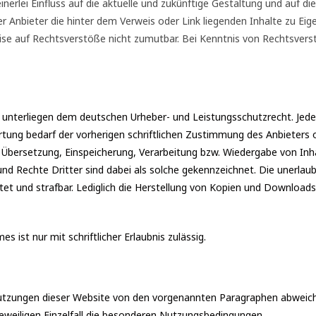
inerlei Einfluss auf die aktuelle und zukünftige Gestaltung und auf d
er Anbieter die hinter dem Verweis oder Link liegenden Inhalte zu Eig
eise auf Rechtsverstöße nicht zumutbar. Bei Kenntnis von Rechtsver
te unterliegen dem deutschen Urheber- und Leistungsschutzrecht. Je
tung bedarf der vorherigen schriftlichen Zustimmung des Anbieters od
g, Übersetzung, Einspeicherung, Verarbeitung bzw. Wiedergabe von I
d Rechte Dritter sind dabei als solche gekennzeichnet. Die unerlaub
tet und strafbar. Lediglich die Herstellung von Kopien und Downloads
 ist nur mit schriftlicher Erlaubnis zulässig.
tzungen dieser Website von den vorgenannten Paragraphen abweichen
jeweiligen Einzelfall die besonderen Nutzungsbedingungen.